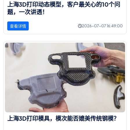
上
海
3
D
打
印
动
态
模
型
，
客
户
最
关
心
的
1
0
个
问
题
，
一
次
讲
透
！
查看详情
2026-07-07 16:49:00
上
海
3
D
打
印
模
具
，
模
次
能
否
媲
美
传
统
钢
模
？