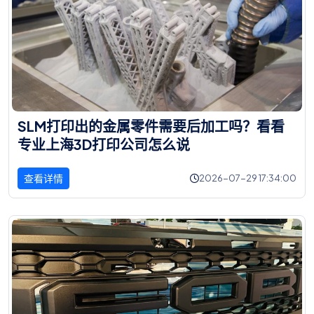
S
L
M
打
印
出
的
金
属
零
件
需
要
后
加
工
吗
？
看
看
专
业
上
海
3
D
打
印
公
司
怎
么
说
查看详情
2026-07-29 17:34:00