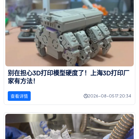
别
在
担
心
3
D
打
印
模
型
硬
度
了
！
上
海
3
D
打
印
厂
家
有
方
法
！
查看详情
2026-08-05 17:20:34