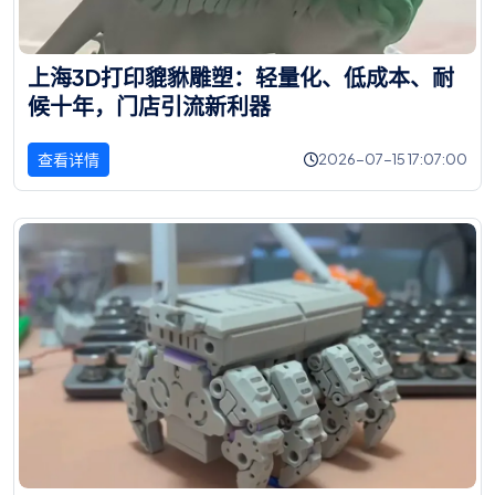
上
海
3
D
打
印
貔
貅
雕
塑
：
轻
量
化
、
低
成
本
、
耐
候
十
年
，
门
店
引
流
新
利
器
查看详情
2026-07-15 17:07:00