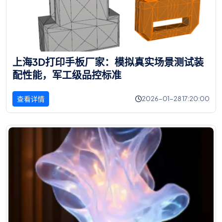
上
海
3
D
打
印
手
板
厂
家
：
模
拟
真
实
场
景
测
试
装
配
性
能
，
军
工
级
品
控
标
准
查看详情
2026-01-28 17:20:00