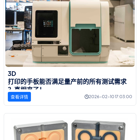
3
D
打
印
的
手
板
能
否
满
足
量
产
前
的
所
有
测
试
需
求
？
真
相
来
了
！
查看详情
2026-02-10 17:03:00