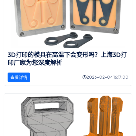
3
D
打
印
的
模
具
在
高
温
下
会
变
形
吗
？
上
海
3
D
打
印
厂
家
为
您
深
度
解
析
查看详情
2026-02-04 16:17:00