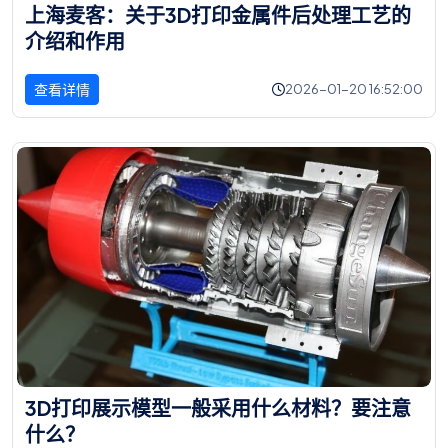
上
海
麦
客
：
关
于
3
D
打
印
金
属
件
后
处
理
工
艺
的
介
绍
和
作
用
查看详情
2026-01-20 16:52:00
3
D
打
印
展
示
模
型
一
般
采
用
什
么
材
料
？
要
注
意
什
么
？