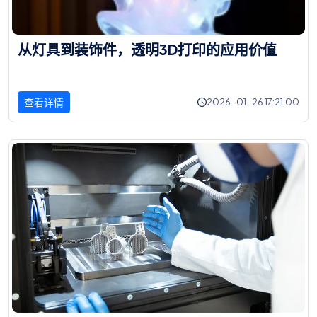
从
灯
具
到
装
饰
件
，
透
明
3
D
打
印
的
应
用
价
值
查看详情
2026-01-26 17:21:00