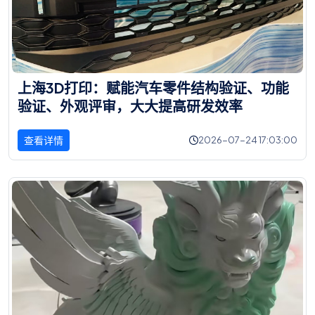
上
海
3
D
打
印
：
赋
能
汽
车
零
件
结
构
验
证
、
功
能
验
证
、
外
观
评
审
，
大
大
提
高
研
发
效
率
查看详情
2026-07-24 17:03:00