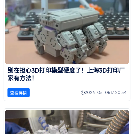
别
在
担
心
3
D
打
印
模
型
硬
度
了
！
上
海
3
D
打
印
厂
家
有
方
法
！
查看详情
2026-08-05 17:20:34