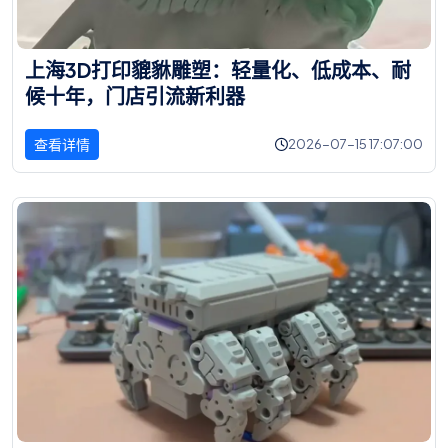
上
海
3
D
打
印
貔
貅
雕
塑
：
轻
量
化
、
低
成
本
、
耐
候
十
年
，
门
店
引
流
新
利
器
查看详情
2026-07-15 17:07:00