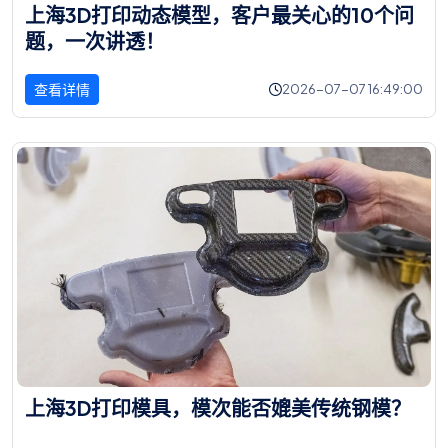
上
海
3
D
打
印
动
态
模
型
，
客
户
最
关
心
的
1
0
个
问
题
，
一
次
讲
透
！
查看详情
2026-07-07 16:49:00
上
海
3
D
打
印
模
具
，
模
次
能
否
媲
美
传
统
钢
模
？