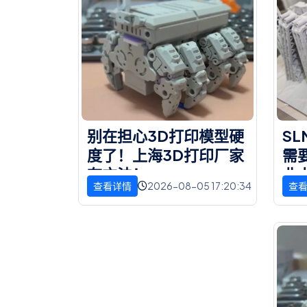
别
在
担
心
3
D
打
印
模
型
硬
S
L
度
了
！
上
海
3
D
打
印
厂
家
需
有
方
法
！
业
2026-08-05 17:20:34
查看详情
查
说