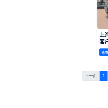
上
客
，
查
上一页
1