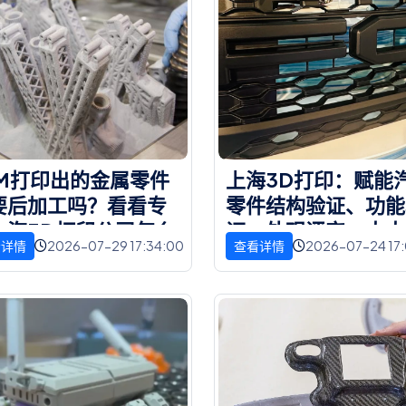
M
打
印
出
的
金
属
零
件
上
海
3
D
打
印
：
赋
能
要
后
加
工
吗
？
看
看
专
零
件
结
构
验
证
、
功
能
上
海
3
D
打
印
公
司
怎
么
证
、
外
观
评
审
，
大
大
2026-07-29 17:34:00
2026-07-24 17
看详情
查看详情
高
研
发
效
率