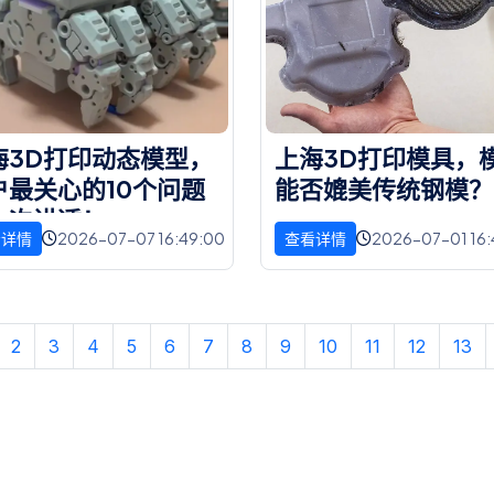
海
3
D
打
印
动
态
模
型
，
上
海
3
D
打
印
模
具
，
户
最
关
心
的
1
0
个
问
题
能
否
媲
美
传
统
钢
模
？
一
次
讲
透
！
2026-07-07 16:49:00
2026-07-01 16:
看详情
查看详情
2
3
4
5
6
7
8
9
10
11
12
13