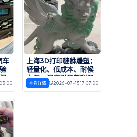
汽
车
上
海
3
D
打
印
貔
貅
雕
塑
：
验
轻
量
化
、
低
成
本
、
耐
候
提
十
年
，
门
店
引
流
新
利
器
:03:00
2026-07-15 17:07:00
查看详情